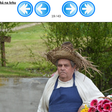
ská na krku
19 / 43